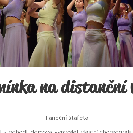
mínka na distanční 
Taneční štafeta
ol v pohodlí domova vymyslet vlastní choreografi