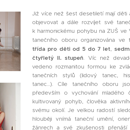
Již více než šest desetiletí mají dě
objevovat a dále rozvíjet své tane
k harmonickému pohybu na ZUŠ ve V
tanečního oboru organizována ve 
třída pro děti od 5 do 7 let
sedmi
,
čtyřletý II. stupeň
. Víc než devad
vedeno rozmanitou formou ke zvlád
tanečních stylů (lidový tanec, hi
tanec...). Cíle tanečního oboru js
především o vychování mladého 
kultivovaný pohyb, člověka aktivníh
svému okolí. Je velkou radostí sled
hlouběji vnímá taneční umění, orie
žánrech a své zkušenosti přenáší