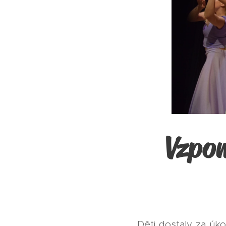
Vzpo
Děti dostaly za úk