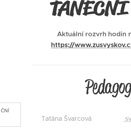
TANEČNÍ
Aktuální rozvrh hodin 
https://www.zusvyskov.c
Pedagog
NČNÍ
Taťána Švarcová
sv