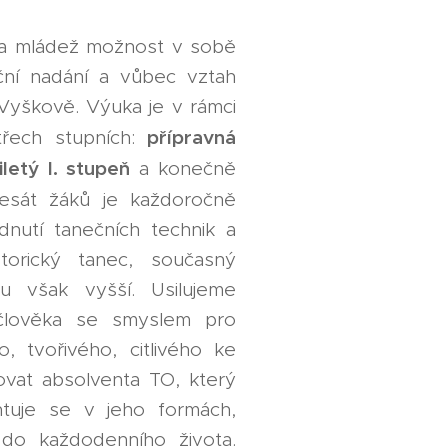
ti a mládež možnost v sobě
ční nadání a vůbec vztah
yškově. Výuka je v rámci
přípravná
třech stupních:
letý I. stupeň
a konečně
esát žáků je každoročně
nutí tanečních technik a
storický tanec, současný
ou však vyšší. Usilujeme
člověka se smyslem pro
o, tvořivého, citlivého ke
ovat absolventa TO, který
ntuje se v jeho formách,
 do každodenního života.