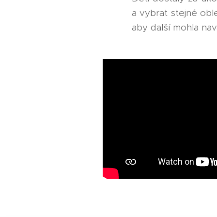
a vybrat stejné oble
aby další mohla nav