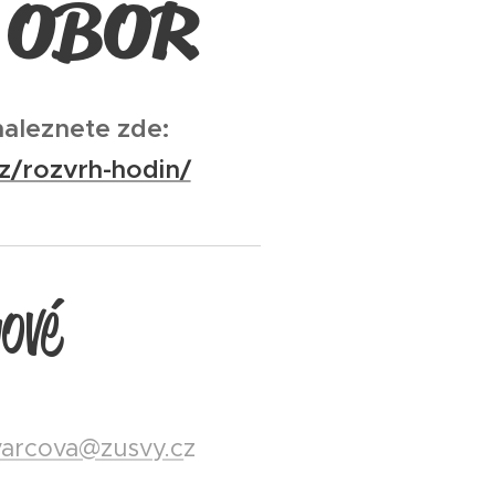
 OBOR
naleznete zde:
z/rozvrh-hodin/
ové
arcova@zusvy.c
z