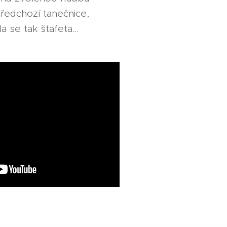
 předchozí tanečnice,
se tak štafeta...