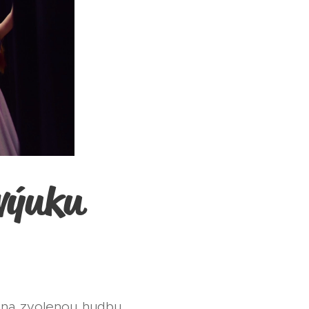
výuku
i na zvolenou hudbu