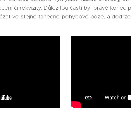
čení či rekvizity. Důležitou částí byl právě konec
ázat ve stejné tanečně-pohybové póze, a dodržela 