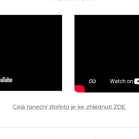
Celá
taneční štafeta
je ke zhlédnutí ZDE.