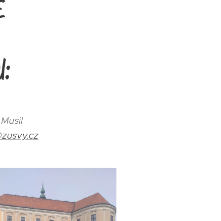
E
l:
leš Musil
@zusvy.cz