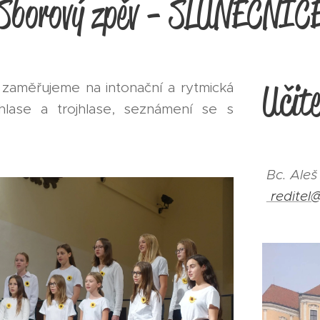
Sborový zpěv - SLUNEČNIC
Učite
zaměřujeme na intonační a rytmická
jhlase a trojhlase, seznámení se s
Bc. A
reditel