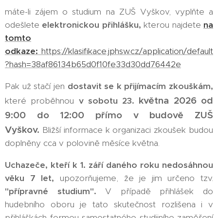
máte-li zájem o studium na ZUŠ Vyškov, vyplňte a
odešlete
elektronickou přihlášku,
kterou najdete
na
tomto
odkaze:
https://klasifikace.jphsw.cz/application/default
?hash=38af86134b65d0f10fe33d30dd76442e
Pak už stačí jen
dostavit se k přijímacím zkouškám
,
května 2026 od
které proběhnou
v sobotu 23.
9:00 do 12:00 přímo v budově ZUŠ
Vyškov.
Bližší informace k organizaci zkoušek budou
doplněny cca v polovině měsíce května.
Uchazeče, kteří k 1. září daného roku nedosáhnou
věku 7 let,
upozorňujeme, že je jim určeno tzv.
"přípravné studium".
V případě přihlášek do
hudebního oboru je tato skutečnost rozlišena i v
přihláškách formou samostatného studijního zaměření