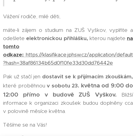
Vážení rodiče, milé děti,
máte-li zájem o studium na ZUŠ Vyškov, vyplňte a
odešlete
elektronickou přihlášku,
kterou najdete
na
tomto
odkaze:
https://klasifikace.jphsw.cz/application/default
?hash=38af86134b65d0f10fe33d30dd76442e
Pak už stačí jen
dostavit se k přijímacím zkouškám
,
května od 9:00 do
které proběhnou
v sobotu 23.
12:00 přímo v budově ZUŠ Vyškov.
Bližší
informace k organizaci zkoušek budou doplněny cca
v polovině měsíce května.
Těšíme se na Vás!