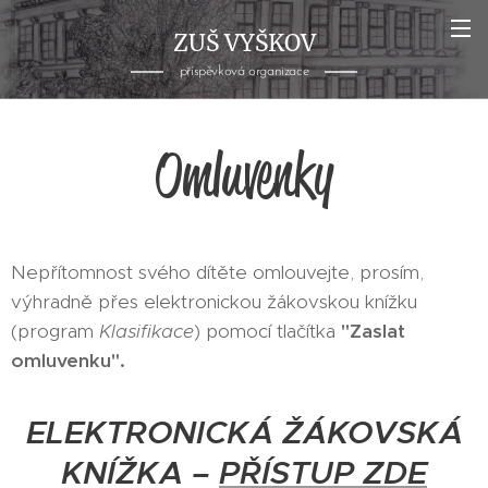
ZUŠ VYŠKOV
příspěvková organizace
Omluvenky
Nepřítomnost svého dítěte omlouvejte, prosím,
výhradně přes elektronickou žákovskou knížku
(program
Klasifikace
) pomocí tlačítka
"Zaslat
omluvenku".
ELEKTRONICKÁ ŽÁKOVSKÁ
KNÍŽKA –
PŘÍSTUP ZDE