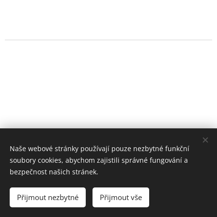
Naše webové stránky používají pouze nezbytné funkční
soubory cookies, abychom zajistili správné fungování a
bezpečnost našich stránek.
ZUŠ VYŠKOV
Základní umělecká škola Vyškov,
Přijmout nezbytné
Přijmout vše
příspěvková organizace
Cookies