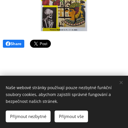
Share
Naše webové stránky používají pouze nezbytné funkční
soubory cookies, abychom zajistili správné fungování a
bezpečnost našich stránek.
ZUŠ VYŠKOV
Základní umělecká škola Vyškov,
Přijmout nezbytné
Přijmout vše
příspěvková organizace
Cookies