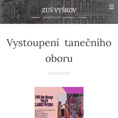
ZUŠ VYŠKOV
příspěvková organizace
Vystoupení tanečního
oboru
29.09.2024