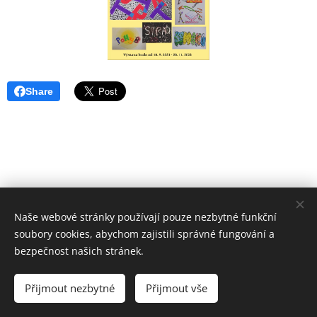
Share
Naše webové stránky používají pouze nezbytné funkční
soubory cookies, abychom zajistili správné fungování a
bezpečnost našich stránek.
ZUŠ VYŠKOV
Základní umělecká škola Vyškov,
Přijmout nezbytné
Přijmout vše
příspěvková organizace
Cookies