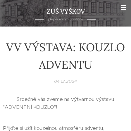
ZUŠ VYŠKOV
příspěvková organizace
VV VÝSTAVA: KOUZLO
ADVENTU
04.12.2024
🎄✨ Srdečně vás zveme na výtvarnou výstavu
"ADVENTNÍ KOUZLO"! ✨🎄
Přijďte si užít kouzelnou atmosféru adventu,