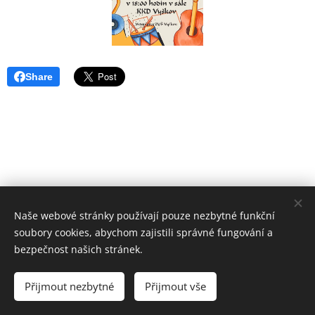
Share
Naše webové stránky používají pouze nezbytné funkční
soubory cookies, abychom zajistili správné fungování a
bezpečnost našich stránek.
ZUŠ VYŠKOV
Základní umělecká škola Vyškov,
Přijmout nezbytné
Přijmout vše
příspěvková organizace
Cookies