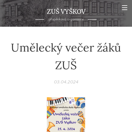
ZUŠ VYŠKOV
příspěvková organizace
Umělecký večer žáků
ZUŠ
03.04.2024