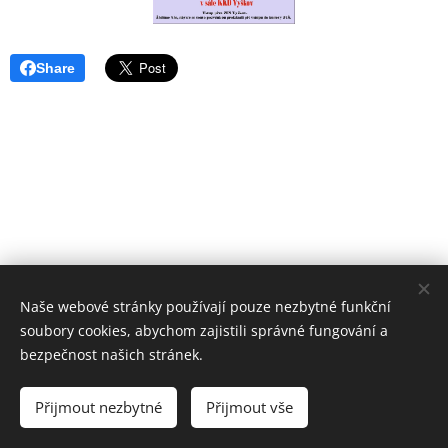
Share
Naše webové stránky používají pouze nezbytné funkční
soubory cookies, abychom zajistili správné fungování a
bezpečnost našich stránek.
ZUŠ VYŠKOV
Základní umělecká škola Vyškov,
Přijmout nezbytné
Přijmout vše
příspěvková organizace
Cookies