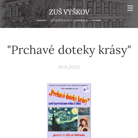
ZUŠ VYŠKOV
příspěvková organizace
"Prchavé doteky krásy"
01.11.2023