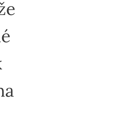
že
né
k
na