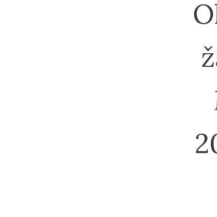
O
ž
2