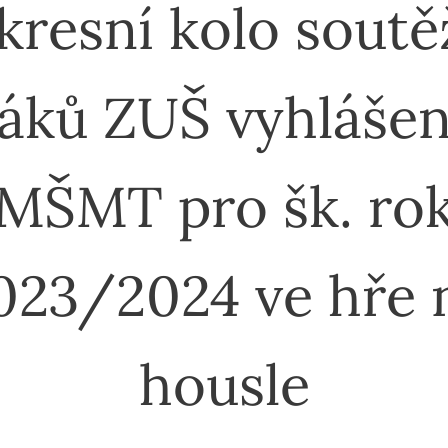
kresní kolo soutě
áků ZUŠ vyhláše
MŠMT pro šk. ro
023/2024 ve hře 
housle