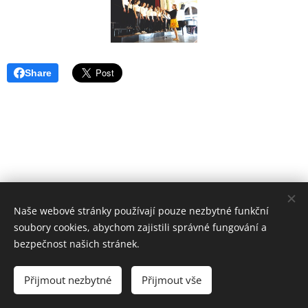
Share
Naše webové stránky používají pouze nezbytné funkční
soubory cookies, abychom zajistili správné fungování a
bezpečnost našich stránek.
ZUŠ VYŠKOV
Základní umělecká škola Vyškov,
Přijmout nezbytné
Přijmout vše
příspěvková organizace
Cookies