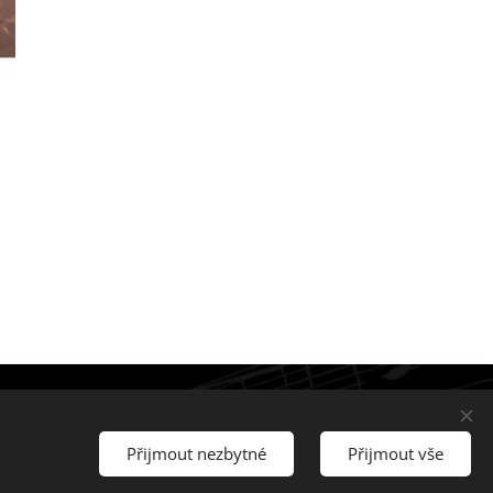
Přijmout nezbytné
Přijmout vše