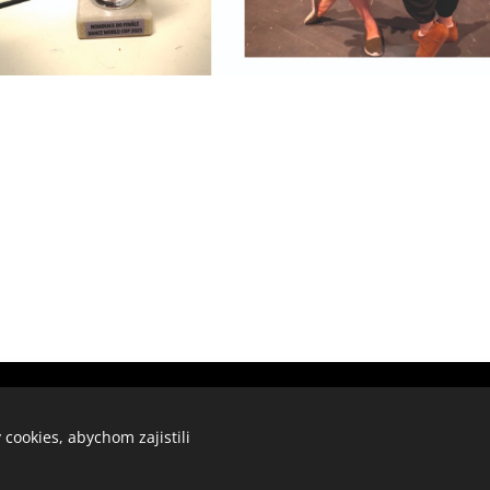
ZUŠ VYŠKOV
cookies, abychom zajistili
Základní umělecká škola Vyškov,
příspěvková organizace
Cookies