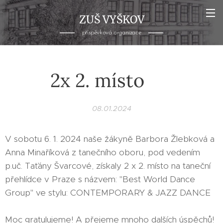
ZUŠ VYŠKOV
příspěvková organizace
2x 2. místo ⭐️
08.01.2024
V sobotu 6. 1. 2024 naše žákyně Barbora Žlebková a
Anna Minaříková z tanečního oboru, pod vedením
p.uč. Taťány Švarcové, získaly 2 x 2. místo na taneční
přehlídce v Praze s názvem: "Best World Dance
Group" ve stylu: CONTEMPORARY & JAZZ DANCE
⭐️⭐️⭐️
Moc gratulujeme! A přejeme mnoho dalších úspěchů!