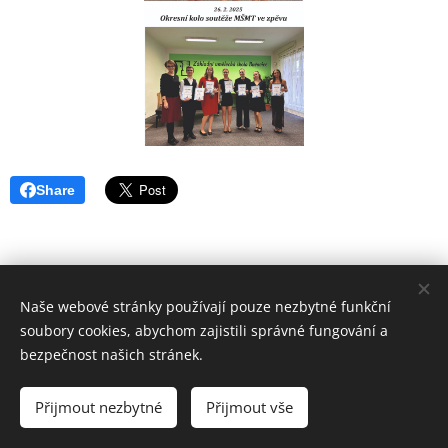
Share
Naše webové stránky používají pouze nezbytné funkční
soubory cookies, abychom zajistili správné fungování a
bezpečnost našich stránek.
ZUŠ VYŠKOV
Základní umělecká škola Vyškov,
Přijmout nezbytné
Přijmout vše
příspěvková organizace
Cookies