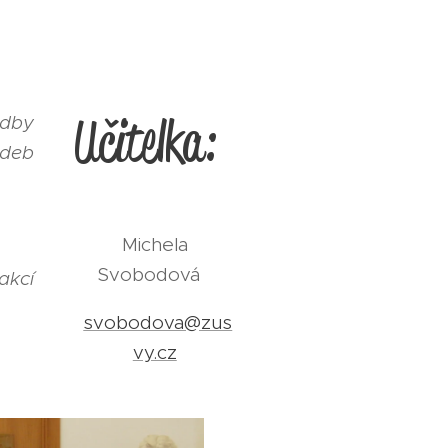
Učitelka:
adby
deb
Michela
Svobodová
akcí
svobodova@zus
vy.cz