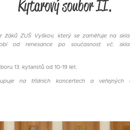
Kytarový soubor II.
r žáků ZUŠ Vyškov, který se zaměřuje na skl
dobí od renesance po současnost vč. skla
ru 13. kytaristů od 10-19 let.
tupuje na třídních koncertech a veřejných 