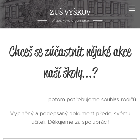
ZUŠ VYŠKOV
příspěvková organizace
Chceš se zúčastnit nějaké akce
naší školy...?
...potom potřebujeme souhlas rodičů.
Vyplněný a podepsaný dokument předej svému
učiteli. Děkujeme za spolupráci!