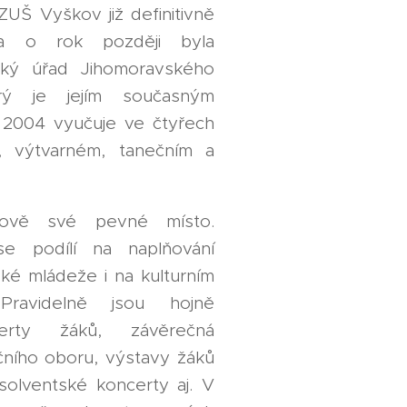
ZUŠ Vyškov již definitivně
u a o rok později byla
ký úřad Jihomoravského
rý je jejím současným
. 2004 vyučuje ve čtyřech
 výtvarném, tanečním a
ově své pevné místo.
e podílí na naplňování
ké mládeže i na kulturním
ravidelně jsou hojně
erty žáků, závěrečná
čního oboru, výstavy žáků
solventské koncerty aj. V