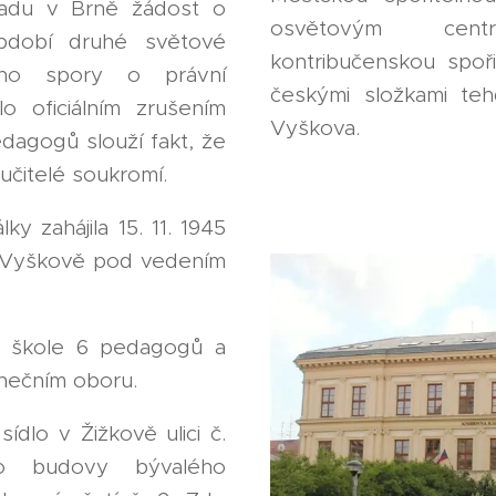
řadu v Brně žádost o
osvětovým cen
období druhé světové
kontribučenskou spoři
áno spory o právní
českými složkami te
ilo oficiálním zrušením
Vyškova.
edagogů slouží fakt, že
učitelé soukromí.
y zahájila 15. 11. 1945
e Vyškově pod vedením
a škole 6 pedagogů a
nečním oboru.
ídlo v Žižkově ulici č.
do budovy bývalého