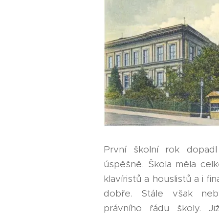
První školní rok dopad
úspěšně. Škola měla cel
klavíristů a houslistů a i 
dobře. Stále však neb
právního řádu školy. Ji