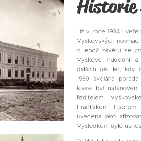
Historie
Již v roce 1934 uveřej
Vyškovských novinách
v jehož závěru se zmi
Vyškově hudební a 
dalších pět let, kdy 
1939 svolána porada 
které byl ustanoven 
ředitelem vyškovsk
Františkem Fišerem
uvedena jako zřizova
Výsledkem bylo usnese
1) Městská rada sou