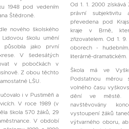
Od 1. 1. 2000 získává 
oku 1948 pod vedením
právní subjektivit
Jana Štědroně.
převedena pod Krajs
 dle nového školského
kraje v Brně, kte
 Lidovou školu umění
zřizovatelem. Od 1. 9
 působila jako první
oborech - hudebním,
krese. V šedesátých
literárně-dramatickém.
čovat v pobočkách v
Škola má ve Vyšk
usínově. Z obou těchto
Podstatnou měrou s
samostatné LŠU.
volného času vyškovs
čovalo i v Pustiměři a
dění ve městě. P
vicích. V roce 1989 (v
navštěvovány konc
ěla škola 570 žáků, 29
vystoupení žáků tane
zaměstnance. V období
výtvarného oboru, ab