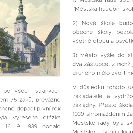
"Městská hudební ško
2) Nové škole budo
obecné školy bezpla
včetně otopu a osvětle
3) Město vyšle do sta
dva zástupce, z nichž
druhého mělo zvolit mě
V důsledku tohoto us
l po všech stránkách
zakladatele a vydrž
kem 75 žáků, převážně
základny. Přesto škola 
finančně dopadl první rok
1939 shromážděním žá
yla vyřešena otázka
Městské rady byla š
ž 16. 9. 1939 podalo
Městskou spořitelno