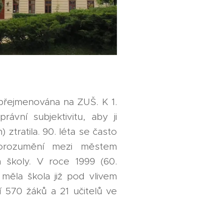
 přejmenována na ZUŠ. K 1.
právní subjektivitu, aby ji
 ztratila. 90. léta se často
orozumění mezi městem
m školy. V roce 1999 (60.
 měla škola již pod vlivem
í 570 žáků a 21 učitelů ve