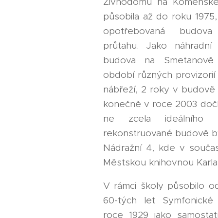
Živnodomu na Komenské
působila až do roku 1975,
opotřebovaná budova 
průtahu. Jako náhradní 
budova na Smetanově 
období různých provizorií
nábřeží, 2 roky v budově
konečně v roce 2003 dočk
ne zcela ideálního
rekonstruované budově bý
Nádražní 4, kde v součas
Městskou knihovnou Karla
V rámci školy působilo o
60-tých let Symfonické
roce 1929 jako samostat