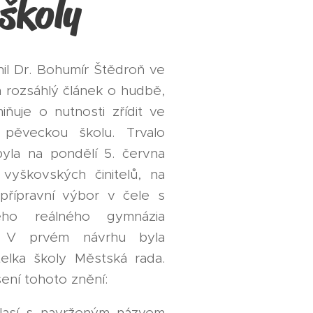
 školy
nil Dr. Bohumír Štědroň ve
 rozsáhlý článek o hudbě,
ňuje o nutnosti zřídit ve
pěveckou školu. Trvalo
byla na pondělí 5. června
vyškovských činitelů, na
přípravní výbor v čele s
ého reálného gymnázia
. V prvém návrhu byla
telka školy Městská rada.
ní tohoto znění:
hlasí s navrženým názvem