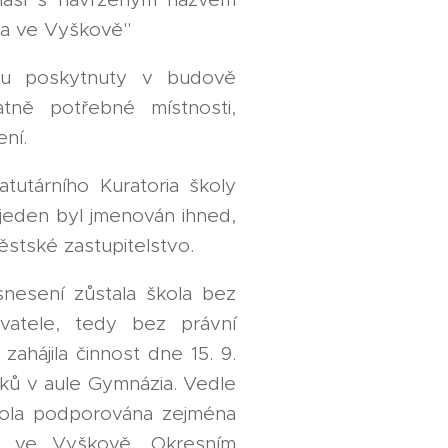
la ve Vyškově"
u poskytnuty v budově
tně potřebné místnosti,
ní.
tutárního Kuratoria školy
 jeden byl jmenován ihned,
stské zastupitelstvo.
nesení zůstala škola bez
ovatele, tedy bez právní
zahájila činnost dne 15. 9.
ků v aule Gymnázia. Vedle
kola podporována zejména
u ve Vyškově, Okresním