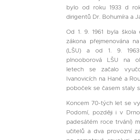
bylo od roku 1933 d r
dirigentů Dr. Bohumíra a 
Od 1. 9. 1961 byla škola
zákona přejmenována na
(LŠU) a od 1. 9. 1963
plnooborová LŠU na o
letech se začalo vyu
Ivanovicích na Hané a Ro
poboček se časem staly 
Koncem 70-tých let se vyu
Podomí, později i v Drno
padesátém roce trvání) m
učitelů a dva provozní 