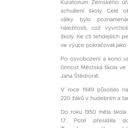
Kuratorium Zemského ú
schválení školy. Celé 
války bylo poznamen
náležitosti, což vyvrchol
školy. Ke cti tehdejších p
ve výuce pokračovali jako 
Po osvobození a konci válk
činnost Městská škola v
Jana Štědroně.
V roce 1949 působilo n
220 žáků v hudebním a ta
Do roku 1950 měla škola s
17. Poté přesídlila 