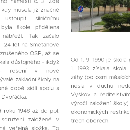
ho náměstí č. 2. Zde
 kdy musela již značně
ustoupit silničnímu
byla škole přidělena
nábřeží. Tak začalo
 - 24 let na Smetanově
 zrušeného OSP, až se
Od 1. 9. 1990 je škola
ala důstojného - ikdyž
1. 1993 získala škola 
 - řešení v nově
záhy (po osmi měsících)
valé základní školy na
nesla v duchu ned
né době sídlí spolu s
Vyškov a ředitelství
 Dvořáčka.
výročí založení školy)
d roku 1948 až do pol.
ekonomických restrikc
 sdružení založené v
třech oborech.
ná veřejná složka. To